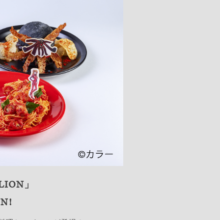
LION」
N!