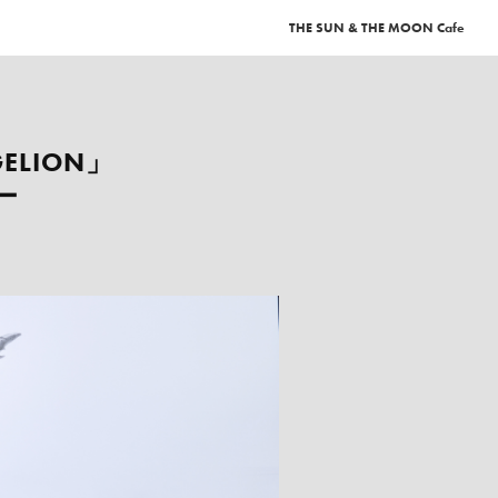
THE SUN & THE MOON
Cafe
ELION」
ー