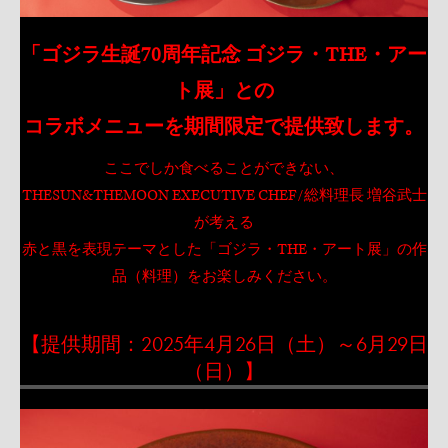
「ゴジラ生誕70周年記念 ゴジラ・THE・アー
ト展」との
コラボメニューを期間限定で提供致します。
ここでしか食べることができない、
THESUN&THEMOON EXECUTIVE CHEF/総料理長 増谷武士
が考える
赤と黒を表現テーマとした「ゴジラ・THE・アート展」の作
品（料理）をお楽しみください。
【提供期間：2025年4月26日（土）～6月29日
（日）】