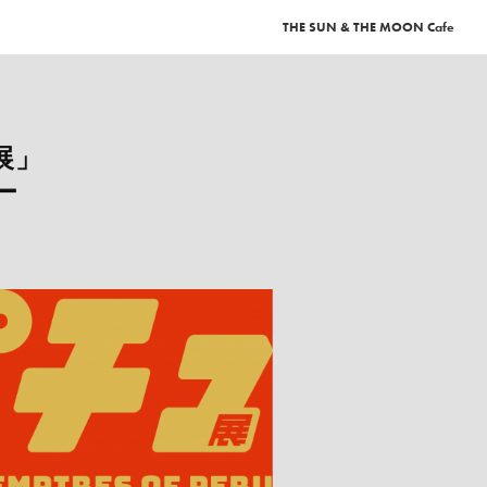
THE SUN & THE MOON
Cafe
展」
ー