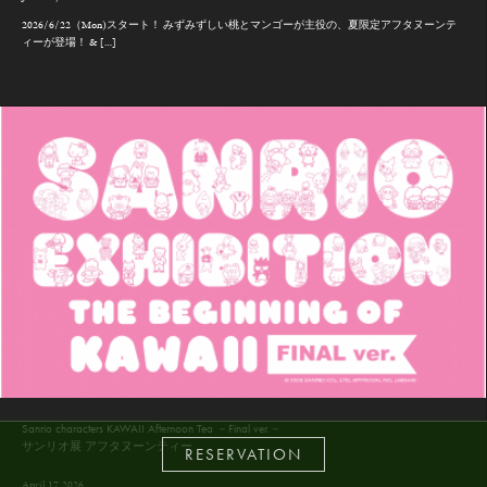
2026/6/22（Mon)スタート！ みずみずしい桃とマンゴーが主役の、夏限定アフタヌーンテ
ィーが登場！ & […]
Sanrio characters KAWAII Afternoon Tea －Final ver.－
サンリオ展 アフタヌーンティー
RESERVATION
April 17,2026