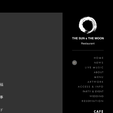
HOME
NEWS
LIVE MUSIC
ABOUT
MENU
ARTWORK
福
ACCESS & INFO
PARTY & EVENT
WEDDING
事
RESERVATION
ド
CAFE